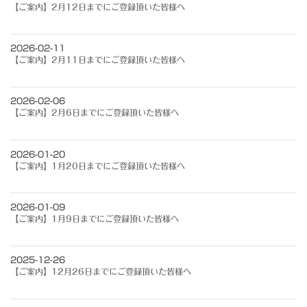
【ご案内】2月12日までにご登録頂いた皆様へ
2026-02-11
【ご案内】2月11日までにご登録頂いた皆様へ
2026-02-06
【ご案内】2月6日までにご登録頂いた皆様へ
2026-01-20
【ご案内】1月20日までにご登録頂いた皆様へ
2026-01-09
【ご案内】1月9日までにご登録頂いた皆様へ
2025-12-26
【ご案内】12月26日までにご登録頂いた皆様へ